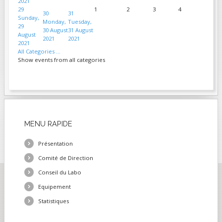
2021
29
1
2
3
4
30
31
Sunday,
Monday,
Tuesday,
29
30 August
31 August
August
2021
2021
2021
All Categories ...
Show events from all categories
MENU
RAPIDE
Présentation
Comité de Direction
Conseil du Labo
Equipement
Statistiques