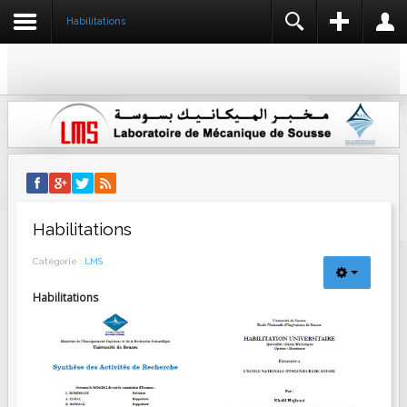
Habilitations
REGISTER
LOGIN
IDENTIFIANT
NOM *
MOT DE PASSE
IDENTIFIANT *
ADRESSE E-MAIL *
SE SOUVENIR DE MOI
CONNEXION
Habilitations
CONFIRMER L'ADRESSE E-MAIL *
Créer un compte
Catégorie :
LMS
Identifiant oublié ?
Mot de passe oublié ?
Habilitations
MOT DE PASSE *
CONFIRMEZ LE MOT DE PASSE *