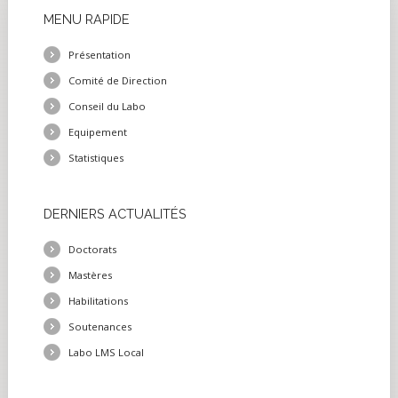
MENU
RAPIDE
Présentation
Comité de Direction
Conseil du Labo
Equipement
Statistiques
DERNIERS
ACTUALITÉS
Doctorats
Mastères
Habilitations
Soutenances
Labo LMS Local