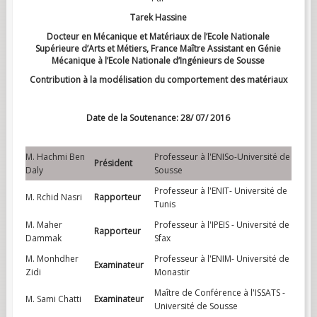
Tarek Hassine
Docteur en Mécanique et Matériaux de l’Ecole Nationale
Supérieure d’Arts et Métiers, France Maître Assistant en Génie
Mécanique à l’Ecole Nationale d’Ingénieurs de Sousse
Contribution à la modélisation du comportement des
matériaux
Date de la Soutenance: 28/ 07/ 2016
M. Hachmi Ben
Professeur à l'ENISo-Université de
Président
Daly
Sousse
Professeur à l'ENIT- Université de
M. Rchid Nasri
Rapporteur
Tunis
M. Maher
Professeur à l'IPEIS - Université de
Rapporteur
Dammak
Sfax
M. Monhdher
Professeur à l'ENIM- Université de
Examinateur
Zidi
Monastir
Maître de Conférence à l'ISSATS -
M. Sami Chatti
Examinateur
Université de Sousse