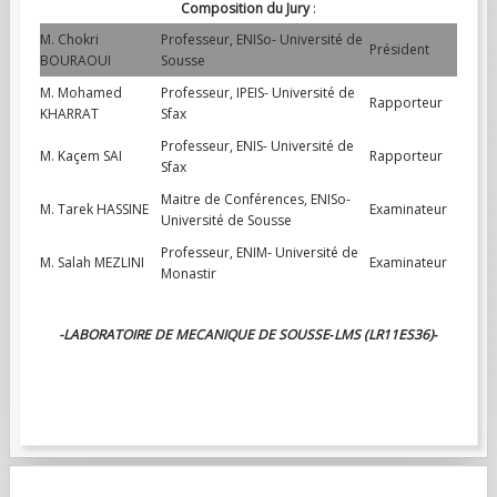
Composition du Jury
:
M. Chokri
Professeur, ENISo- Université de
Président
BOURAOUI
Sousse
M. Mohamed
Professeur, IPEIS- Université de
Rapporteur
KHARRAT
Sfax
Professeur, ENIS- Université de
M. Kaçem SAI
Rapporteur
Sfax
Maitre de Conférences, ENISo-
M. Tarek HASSINE
Examinateur
Université de Sousse
Professeur, ENIM- Université de
M. Salah MEZLINI
Examinateur
Monastir
-
LABORATOIRE DE MECANIQUE DE SOUSSE‐LMS (LR11ES36)‐