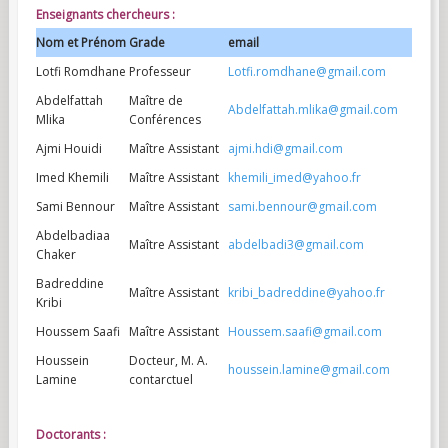
Enseignants chercheurs :
Nom et Prénom
Grade
email
Lotfi Romdhane
Professeur
Lotfi.romdhane@gmail.com
Abdelfattah
Maître de
Abdelfattah.mlika@gmail.com
Mlika
Conférences
Ajmi Houidi
Maître Assistant
ajmi.hdi@gmail.com
Imed Khemili
Maître Assistant
khemili_imed@yahoo.fr
Sami Bennour
Maître Assistant
sami.bennour@gmail.com
Abdelbadiaa
Maître Assistant
abdelbadi3@gmail.com
Chaker
Badreddine
Maître Assistant
kribi_badreddine@yahoo.fr
Kribi
Houssem Saafi
Maître Assistant
Houssem.saafi@gmail.com
Houssein
Docteur, M. A.
houssein.lamine@gmail.com
Lamine
contarctuel
Doctorants :