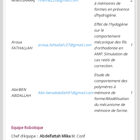
RihemSARRAJ
riheme22s@gmail.com
2
à mémoires de
formes en présence
d’hydrogène.
Effet de l'hydogène
sur le
comportement
Aroua
mécanique des fils
aroua.fahtallah.07@gmail.com
1
FATHALLAH
d'orthodontie en
AMF: Simulation de
cas reels de
correction.
Etude de
comportement des
polymères à
AbirBEN
Abir.benabdallah91@gmail.com
mémoire de
1
ABDALLAH
forme/Modélisation
du mécanisme de
mémoire de forme.
Equipe Robotique
Chef d’équipe
: Abdelfattah Mlika
M. Conf