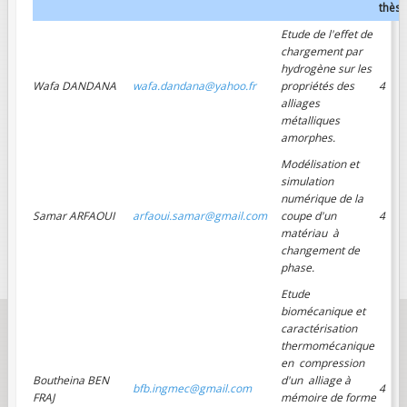
thèse
Etude de l'effet de
chargement par
hydrogène sur les
Wafa DANDANA
wafa.dandana@yahoo.fr
propriétés des
4
alliages
métalliques
amorphes.
Modélisation et
simulation
numérique de la
Samar ARFAOUI
arfaoui.samar@gmail.com
coupe d'un
4
matériau à
changement de
phase.
Etude
biomécanique et
caractérisation
thermomécanique
en compression
Boutheina BEN
d'un alliage à
bfb.ingmec@gmail.com
4
FRAJ
mémoire de forme