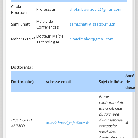
Chokri
Professeur
chokri.bouraoui2@gmail.com
Bouraoui
Maître de
Sami Chatti
sami.chatti@issatso.rnu.tn
Conférences
Docteur, Maître
Maher Letaief
eltaiefmaher@gmail.com
Technologue
Doctorants :
Année
Doctorant(e)
Adresse email
Sujet de thèse
de
thèse
Etude
expérimentale
et numérique
du formage
Raja OULED
d'un matériau
ouledahmed_raja@live.fr
4
AHMED
composite
sandwich.
Application au