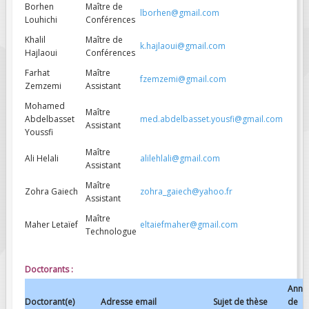
Borhen
Maître de
lborhen@gmail.com
Louhichi
Conférences
FIELDS MARKED WITH AN ASTERISK (*)
ARE REQUIRED.
Khalil
Maître de
k.hajlaoui@gmail.com
Hajlaoui
Conférences
S'INSCRIRE
Farhat
Maître
fzemzemi@gmail.com
Zemzemi
Assistant
Mohamed
Maître
Abdelbasset
med.abdelbasset.yousfi@gmail.com
Assistant
Youssfi
Maître
Ali Helali
alilehlali@gmail.com
Assistant
Maître
Zohra Gaiech
zohra_gaiech@yahoo.fr
Assistant
Maître
Maher Letaïef
eltaiefmaher@gmail.com
Technologue
Doctorants :
Ann
Doctorant(e)
Adresse email
Sujet de thèse
de