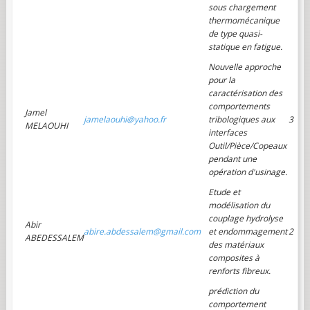
sous chargement
thermomécanique
de type quasi-
statique en fatigue.
Nouvelle approche
pour la
caractérisation des
comportements
Jamel
jamelaouhi@yahoo.fr
tribologiques aux
3
MELAOUHI
interfaces
Outil/Pièce/Copeaux
pendant une
opération d'usinage.
Etude et
modélisation du
couplage hydrolyse
Abir
abire.abdessalem@gmail.com
et endommagement
2
ABEDESSALEM
des matériaux
composites à
renforts fibreux.
prédiction du
comportement