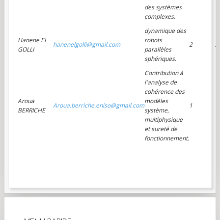
des systèmes
complexes.
dynamique des
Hanene EL
robots
hanenelgolli@gmail.com
2
A
GOLLI
parallèles
M
sphériques.
Contribution à
l'analyse de
cohérence des
Aroua
modèles
Aroua.berriche.eniso@gmail.com
1
BERRICHE
système,
multiphysique
et sureté de
fonctionnement.