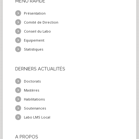
MENU
RAPIDE
Présentation
Comité de Direction
Conseil du Labo
Equipement
Statistiques
DERNIERS
ACTUALITÉS
Doctorats
Mastères
Habilitations
Soutenances
Labo LMS Local
A
PROPOS