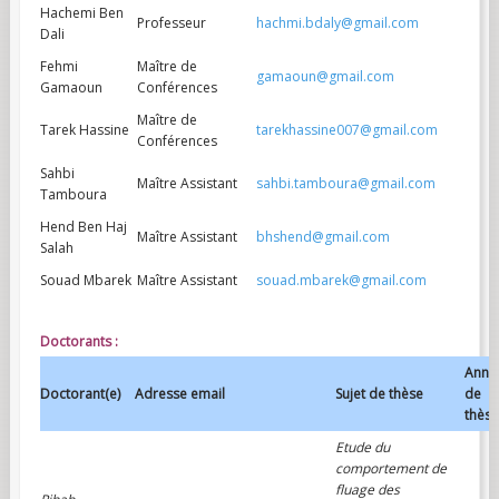
Hachemi Ben
Professeur
hachmi.bdaly@gmail.com
Dali
Fehmi
Maître de
gamaoun@gmail.com
Gamaoun
Conférences
Maître de
Tarek Hassine
tarekhassine007@gmail.com
Conférences
Sahbi
Maître Assistant
sahbi.tamboura@gmail.com
Tamboura
Hend Ben Haj
Maître Assistant
bhshend@gmail.com
Salah
Souad Mbarek
Maître Assistant
souad.mbarek@gmail.com
Doctorants :
Ann
Doctorant(e)
Adresse email
Sujet de thèse
de
thèse
Etude du
comportement de
fluage des