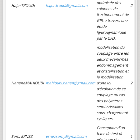
optimisée des
HajerTROUDI
hajer.troudi@gmail.com
2
colonnes de
fractionnement de
GPL à travers une
étude
hydrodynamique
par le CFD.
modélisation du
couplage entre les
deux mécanismes
endommagement
et cristallisation et
la modélisation
HaneneMAHJOUBI
mahjoubi.hanen@gmail.com
d’une loi
2
d’évolution de ce
couplage au cas
des polymères
semi-cristallins
sous chargement
cycliques.
Conception d'un
banc de test de
Sami ERNEZ
ernezsamy@gmail.com
1
déginage des