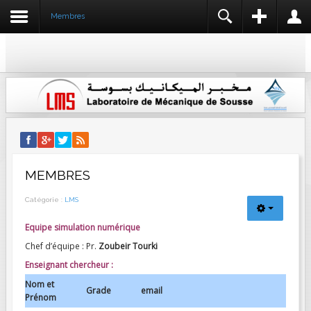
Membres
REGISTER
LOGIN
IDENTIFIANT
NOM *
MOT DE PASSE
IDENTIFIANT *
ADRESSE E-MAIL *
SE SOUVENIR DE MOI
CONNEXION
MEMBRES
CONFIRMER L'ADRESSE E-MAIL *
Créer un compte
Catégorie :
LMS
Identifiant oublié ?
Mot de passe oublié ?
Equipe simulation numérique
MOT DE PASSE *
Chef d’équipe : Pr.
Zoubeir Tourki
Enseignant chercheur :
Nom et
CONFIRMEZ LE MOT DE PASSE *
Grade
email
Prénom