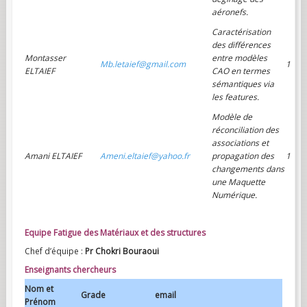
aéronefs.
Caractérisation
des différences
Montasser
entre modèles
Mb.letaief@gmail.com
1
ELTAIEF
CAO en termes
sémantiques via
les features.
Modèle de
réconciliation des
associations et
Amani ELTAIEF
Ameni.eltaief@yahoo.fr
propagation des
1
changements dans
une Maquette
Numérique.
Equipe Fatigue des Matériaux et des structures
Chef d’équipe :
Pr Chokri Bouraoui
Enseignants chercheurs
Nom et
Grade
email
Prénom