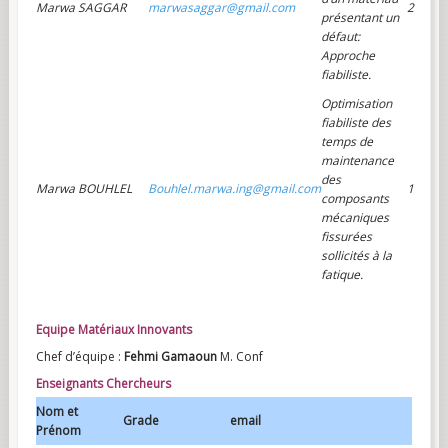
Marwa SAGGAR
marwasaggar@gmail.com
2
présentant un
défaut:
Approche
fiabiliste.
Optimisation
fiabiliste des
temps de
maintenance
des
Marwa BOUHLEL
Bouhlel.marwa.ing@gmail.com
1
composants
mécaniques
fissurées
sollicités à la
fatique.
Equipe Matériaux Innovants
Chef d’équipe :
Fehmi Gamaoun
M. Conf
Enseignants Chercheurs
Nom et
Grade
email
Prénom