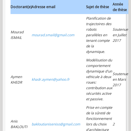
Année
D
Doctorant(e)
Adresse email
Sujet de thèse
de thèse
d
Planification de
trajectoires des
robots
Soutenue
Mourad
mourad.smail@gmail.com
parallèles en
en Juillet
ISMAIL
tenant compte
2017
de la
dynamique.
Lo
Modélisation du
R
comportement
dynamique d'un
Soutenue
Aymen
véhicule à deux
khadr.aymen@yahoo.fr
en Mars
KHEDR
roues:
2017
contribution aux
sécurités active
et passive.
Prise en compte
de la sûreté de
fonctionnement
Anis
bakloutianiseniso@gmail.com
lors du choix
2
BAKLOUTI
d'architecture