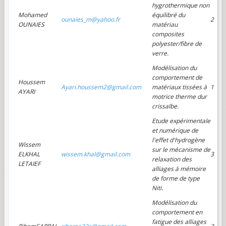
hygrothermique non
Mohamed
équilibré du
ounaies_m@yahoo.fr
2
OUNAIES
matériau
composites
polyester/fibre de
verre.
Modélisation du
comportement de
Houssem
Ayari.houssem2@gmail.com
matériaux tissées à
1
AYARI
motrice therme dur
crissalbe.
Etude expérimentale
et numérique de
l'effet d'hydrogène
Wissem
sur le mécanisme de
ELKHAL
wissem.khal@gmail.com
3
relaxation des
LETAIEF
alliages à mémoire
de forme de type
Niti.
Modélisation du
comportement en
fatigue des alliages