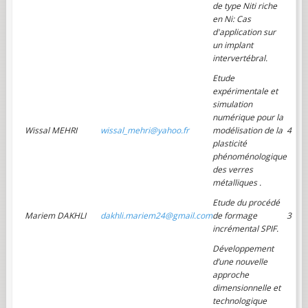
de type Niti riche
en Ni: Cas
d'application sur
un implant
intervertébral.
Etude
expérimentale et
simulation
numérique pour la
Wissal MEHRI
wissal_mehri@yahoo.fr
modélisation de la
4
plasticité
phénoménologique
des verres
métalliques .
Etude du procédé
Mariem DAKHLI
dakhli.mariem24@gmail.com
de formage
3
incrémental SPIF.
Développement
d’une nouvelle
approche
dimensionnelle et
technologique