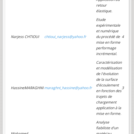
retour
élastique.
Etude
expérimentale
et numérique
Narjess CHTIOUI
chtioui_narjess@yahoo.fr
du procédé de
4
mise en forme
performage
incrémental.
Caractérisation
et modélisation
de l'évolution
de la surface
d'écoulement
HassineMARAGHNI
maraghni_hassine@yahoo.fr
3
en fonction des
trajets de
chargement
application à la
mise en forme.
Analyse
fiabiliste d'un
Mohamed
matériau