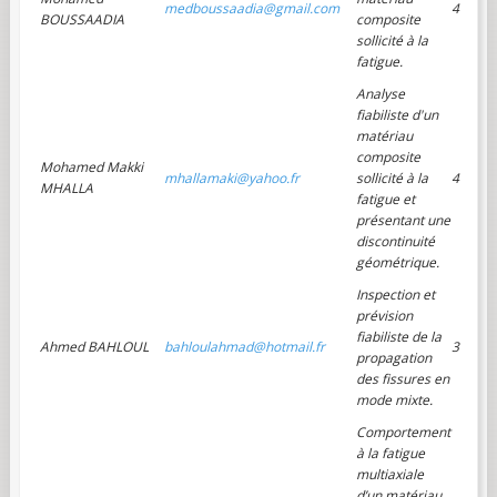
medboussaadia@gmail.com
4
BOUSSAADIA
composite
sollicité à la
fatigue.
Analyse
fiabiliste d'un
matériau
composite
Mohamed Makki
mhallamaki@yahoo.fr
sollicité à la
4
MHALLA
fatigue et
présentant une
discontinuité
géométrique.
Inspection et
prévision
fiabiliste de la
Ahmed BAHLOUL
bahloulahmad@hotmail.fr
3
propagation
des fissures en
mode mixte.
Comportement
à la fatigue
multiaxiale
d’un matériau