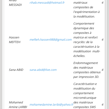
Rihab
rihab.messadi@hotmail.fr
matériaux
4
MESSADI
composites de
l'expérimentation à
la modélisation.
Comportement
dynamique des
composites à
Hassen
matrice et renfort
mefteh.hassen988@gmail.com
4
MEFTEH
recyclés: de la
caractérisation à la
modélisation multi-
échelles.
Endommagement
des matériaux
Sana ABID
sana.abid@live.com
4
composites obtenus
par impression 3D.
Caractérisation e
modélisation du
comportement
micromécanique
Mohamed
des matériaux
mohamedamine.laribi@yahoo.fr
4
Amine LARIBI
composites SMS