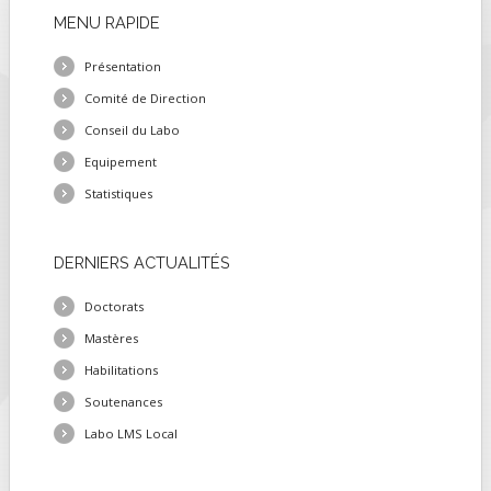
MENU
RAPIDE
FIELDS MARKED WITH AN ASTERISK (*)
ARE REQUIRED.
Présentation
Comité de Direction
S'INSCRIRE
Conseil du Labo
Equipement
Statistiques
DERNIERS
ACTUALITÉS
Doctorats
Mastères
Habilitations
Soutenances
Labo LMS Local