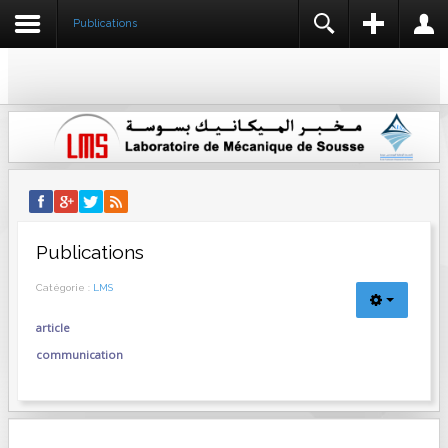
Publications
REGISTER
LOGIN
IDENTIFIANT
NOM *
MOT DE PASSE
IDENTIFIANT *
ADRESSE E-MAIL *
SE SOUVENIR DE MOI
CONNEXION
Publications
CONFIRMER L'ADRESSE E-MAIL *
Créer un compte
Catégorie :
LMS
Identifiant oublié ?
Mot de passe oublié ?
article
MOT DE PASSE *
communication
CONFIRMEZ LE MOT DE PASSE *