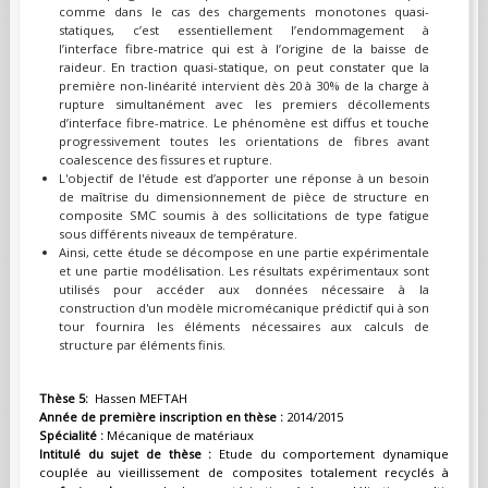
comme dans le cas des chargements monotones quasi-
statiques, c’est essentiellement l’endommagement à
l’interface fibre-matrice qui est à l’origine de la baisse de
raideur. En traction quasi-statique, on peut constater que la
première non-linéarité intervient dès 20 à 30% de la charge à
rupture simultanément avec les premiers décollements
d’interface fibre-matrice. Le phénomène est diffus et touche
progressivement toutes les orientations de fibres avant
coalescence des fissures et rupture.
L'objectif de l'étude est d’apporter une réponse à un besoin
de maîtrise du dimensionnement de pièce de structure en
composite SMC soumis à des sollicitations de type fatigue
sous différents niveaux de température.
Ainsi, cette étude se décompose en une partie expérimentale
et une partie modélisation. Les résultats expérimentaux sont
utilisés pour accéder aux données nécessaire à la
construction d'un modèle micromécanique prédictif qui à son
tour fournira les éléments nécessaires aux calculs de
structure par éléments finis.
Thèse 5:
Hassen MEFTAH
Année de première inscription en thèse :
2014/2015
Spécialité :
Mécanique de matériaux
Intitulé du sujet de thèse :
Etude du comportement dynamique
couplée au vieillissement de composites totalement recyclés à