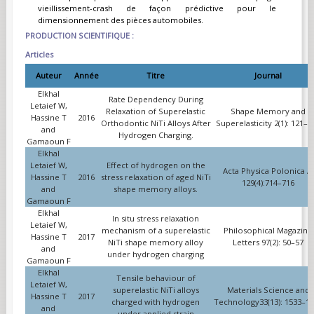
vieillissement-crash de façon prédictive pour le
dimensionnement des pièces automobiles.
PRODUCTION SCIENTIFIQUE :
Articles
Auteur
Année
Titre
Journal
Elkhal
Rate Dependency During
Letaief W,
Relaxation of Superelastic
Shape Memory and
Hassine T
2016
Orthodontic NiTi Alloys After
Superelasticity 2(1): 121–1
and
Hydrogen Charging.
Gamaoun F
Elkhal
Letaief W,
Effect of hydrogen on the
Acta Physica Polonica A.
Hassine T
2016
stress relaxation of aged NiTi
129(4):714–716
and
shape memory alloys.
Gamaoun F
Elkhal
In situ stress relaxation
Letaief W,
mechanism of a superelastic
Philosophical Magazine
Hassine T
2017
NiTi shape memory alloy
Letters 97(2): 50–57
and
under hydrogen charging
Gamaoun F
Elkhal
Tensile behaviour of
Letaief W,
superelastic NiTi alloys
Materials Science and
Hassine T
2017
charged with hydrogen
Technology33(13): 1533–1
and
under applied strain