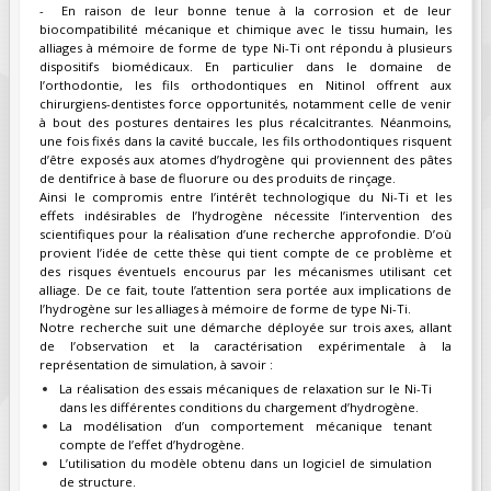
- En raison de leur bonne tenue à la corrosion et de leur
biocompatibilité mécanique et chimique avec le tissu humain, les
FIELDS MARKED WITH AN ASTERISK (*)
alliages à mémoire de forme de type Ni-Ti ont répondu à plusieurs
ARE REQUIRED.
dispositifs biomédicaux. En particulier dans le domaine de
l’orthodontie, les fils orthodontiques en Nitinol offrent aux
S'INSCRIRE
chirurgiens-dentistes force opportunités, notamment celle de venir
à bout des postures dentaires les plus récalcitrantes. Néanmoins,
une fois fixés dans la cavité buccale, les fils orthodontiques risquent
d’être exposés aux atomes d’hydrogène qui proviennent des pâtes
de dentifrice à base de fluorure ou des produits de rinçage.
Ainsi le compromis entre l’intérêt technologique du Ni-Ti et les
effets indésirables de l’hydrogène nécessite l’intervention des
scientifiques pour la réalisation d’une recherche approfondie. D’où
provient l’idée de cette thèse qui tient compte de ce problème et
des risques éventuels encourus par les mécanismes utilisant cet
alliage. De ce fait, toute l’attention sera portée aux implications de
l’hydrogène sur les alliages à mémoire de forme de type Ni-Ti.
Notre recherche suit une démarche déployée sur trois axes, allant
de l’observation et la caractérisation expérimentale à la
représentation de simulation, à savoir :
La réalisation des essais mécaniques de relaxation sur le Ni-Ti
dans les différentes conditions du chargement d’hydrogène.
La modélisation d’un comportement mécanique tenant
compte de l’effet d’hydrogène.
L’utilisation du modèle obtenu dans un logiciel de simulation
de structure.