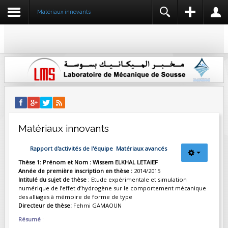
Matériaux innovants
REGISTER
LOGIN
IDENTIFIANT
NOM *
MOT DE PASSE
IDENTIFIANT *
ADRESSE E-MAIL *
SE SOUVENIR DE MOI
CONNEXION
Matériaux innovants
CONFIRMER L'ADRESSE E-MAIL *
Créer un compte
Rapport d'activités de l'équipe Matériaux avancés
Identifiant oublié ?
Mot de passe oublié ?
Thèse 1: Prénom et Nom : Wissem ELKHAL LETAIEF
Année de première inscription en thèse :
2014/2015
MOT DE PASSE *
Intitulé du sujet de thèse
: Etude expérimentale et simulation
numérique de l’effet d’hydrogène sur le comportement mécanique
des alliages à mémoire de forme de type
Directeur de thèse:
Fehmi GAMAOUN
CONFIRMEZ LE MOT DE PASSE *
Résumé
: