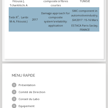
Fitoussi J,
composite à fibres
TUNISIE
Tcharkhtchi A
courtes
SMC component in
Damage approach for
automotiveindustry,
*
Tiebi R
, Laribi
composite
2017
SIA’2017 :
15-16 Mars
M-A, Fitoussi J
system'sreliability:
application
ESTACA Paris-Saclay,
FRANCE
MENU
RAPIDE
Présentation
Comité de Direction
Conseil du Labo
Equipement