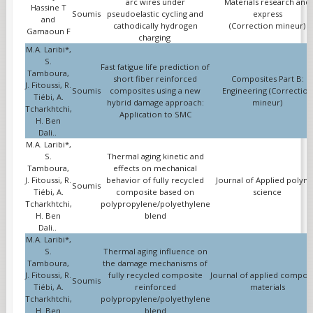
arc wires under
Materials research and
Hassine T
Soumis
pseudoelastic cycling and
express
and
cathodically hydrogen
(Correction mineur)
Gamaoun F
charging
M.A. Laribi*,
S.
Fast fatigue life prediction of
Tamboura,
short fiber reinforced
Composites Part B:
J. Fitoussi, R.
Soumis
composites using a new
Engineering (Correction
Tiébi, A.
hybrid damage approach:
mineur)
Tcharkhtchi,
Application to SMC
H. Ben
Dali..
M.A. Laribi*,
S.
Thermal aging kinetic and
Tamboura,
effects on mechanical
J. Fitoussi, R.
behavior of fully recycled
Journal of Applied polym
Soumis
Tiébi, A.
composite based on
science
Tcharkhtchi,
polypropylene/polyethylene
H. Ben
blend
Dali..
M.A. Laribi*,
S.
Thermal aging influence on
Tamboura,
the damage mechanisms of
J. Fitoussi, R.
fully recycled composite
Journal of applied composi
Soumis
Tiébi, A.
reinforced
materials
Tcharkhtchi,
polypropylene/polyethylene
H. Ben
blend