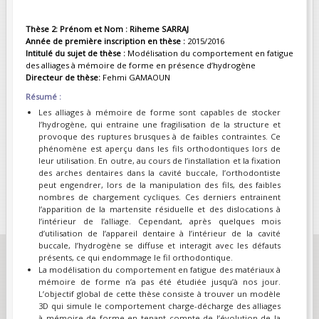
Thèse 2: Prénom et Nom : Riheme SARRAJ
Année de première inscription en thèse :
2015/2016
Intitulé du sujet de thèse :
Modélisation du comportement en fatigue
des alliages à mémoire de forme en présence d’hydrogène
Directeur de thèse:
Fehmi GAMAOUN
Résumé :
Les alliages à mémoire de forme sont capables de stocker
l’hydrogène, qui entraine une fragilisation de la structure et
provoque des ruptures brusques à de faibles contraintes. Ce
phénomène est aperçu dans les fils orthodontiques lors de
leur utilisation. En outre, au cours de l’installation et la fixation
des arches dentaires dans la cavité buccale, l’orthodontiste
peut engendrer, lors de la manipulation des fils, des faibles
nombres de chargement cycliques. Ces derniers entrainent
l’apparition de la martensite résiduelle et des dislocations à
l’intérieur de l’alliage. Cependant, après quelques mois
d’utilisation de l’appareil dentaire à l’intérieur de la cavité
buccale, l’hydrogène se diffuse et interagit avec les défauts
présents, ce qui endommage le fil orthodontique.
La modélisation du comportement en fatigue des matériaux à
mémoire de forme n’a pas été étudiée jusqu’à nos jour.
L’objectif global de cette thèse consiste à trouver un modèle
3D qui simule le comportement charge-décharge des alliages
à mémoire de forme en tenant compte de l’évolution de la