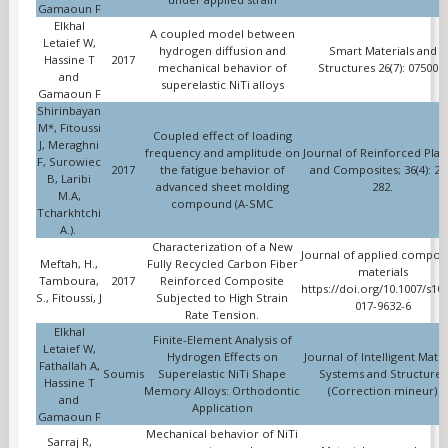
Gamaoun F
Elkhal
A coupled model between
Letaief W,
hydrogen diffusion and
Smart Materials and
Hassine T
2017
mechanical behavior of
Structures 26(7): 075001.
and
superelastic NiTi alloys
Gamaoun F
Shirinbayan
M*, Fitoussi
Coupled effect of loading
J, Meraghni
frequency and amplitude on
Journal of Reinforced Plast
F, Surowiec
2017
the fatigue behavior of
and Composites; 36(4): 27
B, Laribi
advanced sheet molding
282.
M.A,
compound (A-SMC
Tcharkhtchi
A.).
Characterization of a New
Journal of applied composi
Meftah, H.,
Fully Recycled Carbon Fiber
materials
Tamboura,
2017
Reinforced Composite
https://doi.org/10.1007/s10
S., Fitoussi, J
Subjected to High Strain
017-9632-6
Rate Tension.
Elkhal
Finite-Element Analysis of
Letaief W,
Hydrogen Effects on
Journal of Intelligent Mater
Fathallah A,
Soumis
Superelastic NiTi Shape
Systems and Structures
Hassine T
Memory Alloys: Orthodontic
(Correction mineur)
and
Application
Gamaoun F
Mechanical behavior of NiTi
Sarraj R,