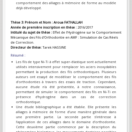
comportement des alliages à mémoire de forme au modèle
déjà développé.
Thèse 3: Prénom et Nom : Aroua FATHALLAH
Année de première inscription en thèse :
2016/2017
Intitulé du sujet de thèse :
Effet de l'Hydrogène sur le Comportement
Mécanique des Fils d'Orthodontie en AMF : Simulation de Cas Réels
de Correction.
Directeur de thèse:
Tarek HASSINE
Résumé :
Les fils de type Ni-Ti à effet super-élastique sont actuellement
utilisés intensivement pour remplacer les aciers inoxydables
permettant la production des fils orthodontiques. Plusieurs
auteurs ont essayé de modéliser le comportement des fils
d'orthodonties à travers des essais de traction. Cependant,
aucune étude n'a été présentée, à notre connaissance,
permettant de simuler le comportement des fils en Ni-Ti en
présence d’hydrogène dans un cas de correction
orthodontique.
Une étude bibliographique a été établie. Elle présente les
alliages à mémoire de forme d’une manière générale dans
une première partie. La seconde partie s’intéresse à
l’application de ces alliages dans le domaine d’orthodontie.
Cette deuxième partie commence par la description du
phénomène biologique, les mouvements dentaires possibles