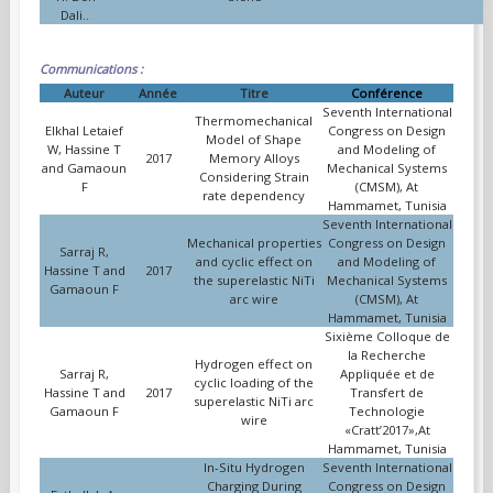
Dali..
Communications :
Auteur
Année
Titre
Conférence
Seventh International
Thermomechanical
Elkhal Letaief
Congress on Design
Model of Shape
W, Hassine T
and Modeling of
2017
Memory Alloys
and Gamaoun
Mechanical Systems
Considering Strain
F
(CMSM), At
rate dependency
Hammamet, Tunisia
Seventh International
Mechanical properties
Congress on Design
Sarraj R,
and cyclic effect on
and Modeling of
Hassine T and
2017
the superelastic NiTi
Mechanical Systems
Gamaoun F
arc wire
(CMSM), At
Hammamet, Tunisia
Sixième Colloque de
la Recherche
Hydrogen effect on
Sarraj R,
Appliquée et de
cyclic loading of the
Hassine T and
2017
Transfert de
superelastic NiTi arc
Gamaoun F
Technologie
wire
«Cratt’2017»,At
Hammamet, Tunisia
In-Situ Hydrogen
Seventh International
Charging During
Congress on Design