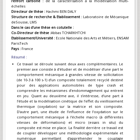
renfort carbone :
de la caractérisation à la modélisation multi-
échelles
Directeur de thèse :
Hachmi BEN DALY
Structure de recherche & Etablissement :
Laboratoire de Mécanique
deSousse, LMS
Dans le cas d'une thèse en cotutelle :
Co-Directeur de thèse :
Abbas TCHARKHTCHI
Etablissement/Université :
Ecole Nationale des Arts et Métiers, ENSAM
ParisTech
Pays :
France
Résumé :
Ce travail se déroule suivant deux axes complémentaires. Le
premier axe consiste à d’étudier et de modéliser d’une part le
comportement mécanique à grandes vitesse de sollicitation
(de 10-3 à 100 s-1) d’un composite totalement recyclé destiné
pour des applications automobiles de type crash et
comprendre les mécanismes d’endommagement qui entrent
en jeu. Quant au deuxième axe, il s’intéresse, d’une part à
l’étude et la modélisation cinétique de l’effet du vieillissement
thermique (oxydation) sur la matrice et son composite.
D’autre part, une étude de l’influence de l’oxydation sur le
comportement mécanique à l’échelle macro (à différentes
vitesses de déformations) et micro (essais in situ) du
composite est mise en place. La finalité derrière ce travail est
de coupler développer une méthodologie expérimentale et
numérique permettant d'appréhender le couplage