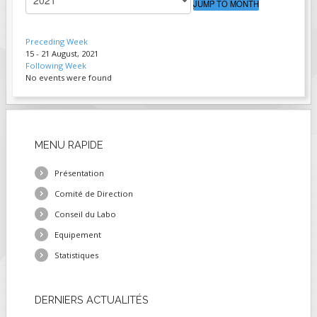
JUMP TO MONTH
FIELDS MARKED WITH AN ASTERISK (*)
ARE REQUIRED.
Preceding Week
15 - 21 August, 2021
S'INSCRIRE
Following Week
No events were found
MENU
RAPIDE
Présentation
Comité de Direction
Conseil du Labo
Equipement
Statistiques
DERNIERS
ACTUALITÉS