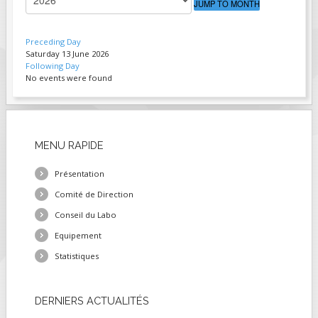
JUMP TO MONTH
FIELDS MARKED WITH AN ASTERISK (*)
ARE REQUIRED.
Preceding Day
Saturday 13 June 2026
S'INSCRIRE
Following Day
No events were found
MENU
RAPIDE
Présentation
Comité de Direction
Conseil du Labo
Equipement
Statistiques
DERNIERS
ACTUALITÉS