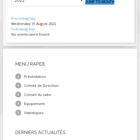
JUMP TO MONTH
FIELDS MARKED WITH AN ASTERISK (*)
ARE REQUIRED.
Preceding Day
Wednesday 31 August 2022
S'INSCRIRE
Following Day
No events were found
MENU
RAPIDE
Présentation
Comité de Direction
Conseil du Labo
Equipement
Statistiques
DERNIERS
ACTUALITÉS