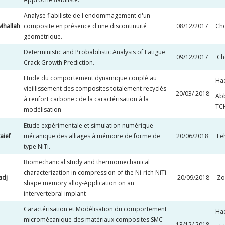
Analyse fiabiliste de l'endommagement d'un
hallah
composite en présence d'une discontinuité
08/12/2017
Cho
géométrique.
Deterministic and Probabilistic Analysis of Fatigue
09/12/2017
Ch
Crack Growth Prediction.
Etude du comportement dynamique couplé au
Ha
vieillissement des composites totalement recyclés
20/03/ 2018
Ab
à renfort carbone : de la caractérisation à la
TC
modélisation
Etude expérimentale et simulation numérique
aief
mécanique des alliages à mémoire de forme de
20/06/2018
Fe
type NiTi.
Biomechanical study and thermomechanical
characterization in compression of the Ni-rich NiTi
adj
20/09/2018
Zo
shape memory alloy-Application on an
intervertebral implant-
Caractérisation et Modélisation du comportement
Ha
micromécanique des matériaux composites SMC
13/12/ 2018