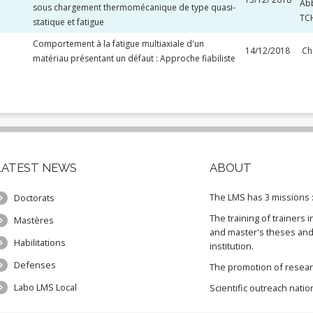
Ab
sous chargement thermomécanique de type quasi-
TC
statique et fatigue
Comportement à la fatigue multiaxiale d'un
14/12/2018
Ch
matériau présentant un défaut : Approche fiabiliste
LATEST
NEWS
ABOUT
The LMS has 3 missions 
Doctorats
The training of trainers 
Mastères
and master's theses and 
Habilitations
institution.
Defenses
The promotion of research
Labo LMS Local
Scientific outreach nation