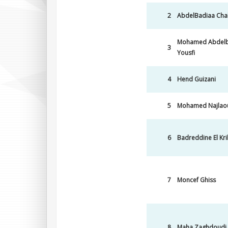
2
AbdelBadiaa Cha
Mohamed Abdelb
3
Yousfi
4
Hend Guizani
5
Mohamed Najlao
6
Badreddine El Kri
7
Moncef Ghiss
8
Maha Zaghdoudi