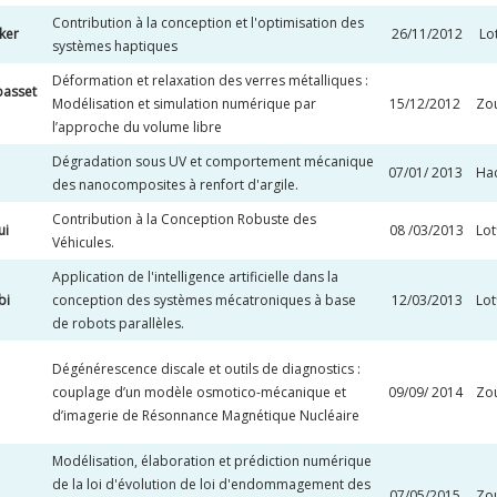
Contribution à la conception et l'optimisation des
ker
26/11/2012
Lo
systèmes haptiques
Déformation et relaxation des verres métalliques :
asset
Modélisation et simulation numérique par
15/12/2012
Zou
l’approche du volume libre
Dégradation sous UV et comportement mécanique
07/01/ 2013
Ha
des nanocomposites à renfort d'argile.
Contribution à la Conception Robuste des
ui
08 /03/2013
Lo
Véhicules.
Application de l'intelligence artificielle dans la
bi
conception des systèmes mécatroniques à base
12/03/2013
Lo
de robots parallèles.
Dégénérescence discale et outils de diagnostics :
couplage d’un modèle osmotico-mécanique et
09/09/ 2014
Zou
d’imagerie de Résonnance Magnétique Nucléaire
Modélisation, élaboration et prédiction numérique
de la loi d'évolution de loi d'endommagement des
07/05/2015
Zou