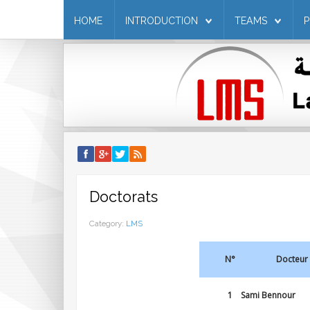
HOME
INTRODUCTION
TEAMS
Doctorats
Category:
LMS
N°
Docteur
1
Sami Bennour