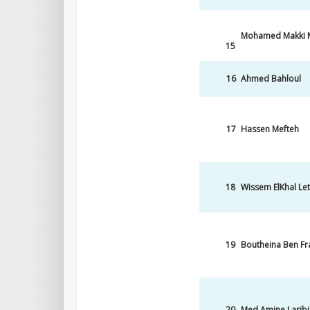
Mohamed Makki M
15
16
Ahmed Bahloul
17
Hassen Mefteh
18
Wissem ElKhal Let
19
Boutheina Ben Fr
20
Med Amine Laribi