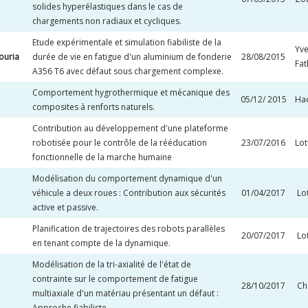
solides hyperélastiques dans le cas de
chargements non radiaux et cycliques.
Etude expérimentale et simulation fiabiliste de la
Yve
ouria
durée de vie en fatigue d'un aluminium de fonderie
28/08/2015
Fat
A356 T6 avec défaut sous chargement complexe.
Comportement hygrothermique et mécanique des
05/12/ 2015
Ha
composites à renforts naturels.
Contribution au développement d'une plateforme
robotisée pour le contrôle de la rééducation
23/07/2016
Lo
fonctionnelle de la marche humaine
Modélisation du comportement dynamique d'un
véhicule a deux roues : Contribution aux sécurités
01/04/2017
Lo
active et passive.
Planification de trajectoires des robots parallèles
20/07/2017
Lo
en tenant compte de la dynamique.
Modélisation de la tri-axialité de l'état de
contrainte sur le comportement de fatigue
28/10/2017
Ch
multiaxiale d'un matériau présentant un défaut :
Approche fiabiliste.