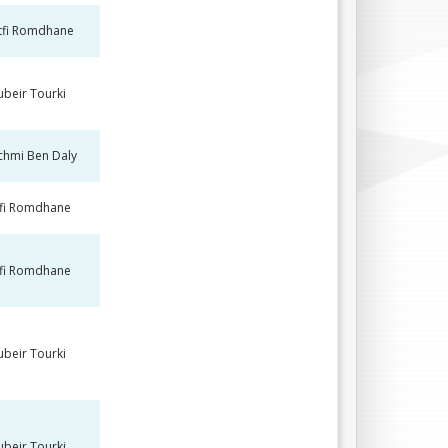
tfi Romdhane
beir Tourki
chmi Ben Daly
tfi Romdhane
tfi Romdhane
beir Tourki
beir Tourki