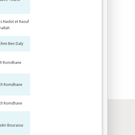
s Nadot et Raouf
hallah
chmi Ben Daly
tfi Romdhane
tfi Romdhane
tfi Romdhane
okri Bouraoui