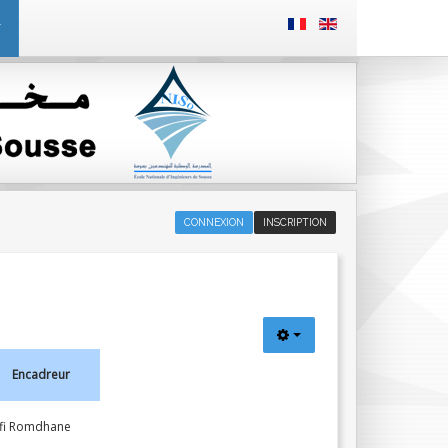
T
CONNEXION
INSCRIPTION
Encadreur
tfi Romdhane