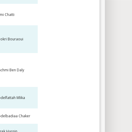
mi Chatti
okri Bouraoui
chmi Ben Daly
delfattah Mlika
delbadiaa Chaker
rek Hassin