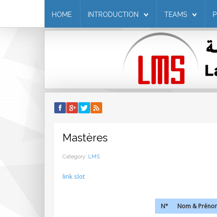
HOME
INTRODUCTION
TEAMS
Mastères
Category:
LMS
link slot
N°
Nom & Préno