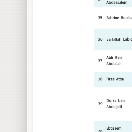
Abdessalem
35
Sabrine Boulil
Saifallah
36
Labid
Abir Ben
37
Abdallah
38
Firas Attia
Dorra ben
39
Abdeljelil
Ebtissem
40