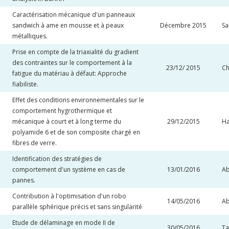
Caractérisation mécanique d'un panneaux
sandwich à ame en mousse et à peaux
Décembre 2015
Sa
métalliques.
Prise en compte de la triaxialité du gradient
des contraintes sur le comportement à la
23/12/ 2015
Ch
fatigue du matériau à défaut: Approche
fiabiliste.
Effet des conditions environnementales sur le
comportement hygrothermique et
mécanique à court et à long terme du
29/12/2015
Ha
polyamide 6 et de son composite chargé en
fibres de verre.
Identification des stratégies de
comportement d'un système en cas de
13/01/2016
Ab
pannes.
Contribution à l'optimisation d'un robo
14/05/2016
Ab
parallèle sphérique précis et sans singularité
Etude de délaminage en mode II de
30/05/2016
Ta