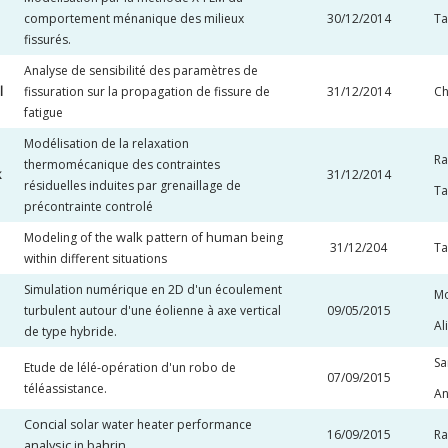
comportement ménanique des milieux
30/12/2014
Ta
fissurés.
Analyse de sensibilité des paramètres de
l
fissuration sur la propagation de fissure de
31/12/2014
Ch
fatigue
Modélisation de la relaxation
Ra
thermomécanique des contraintes
k
31/12/2014
résiduelles induites par grenaillage de
Ta
précontrainte controlé
walk
human
Modeling of the
pattern of
being
31/12/204
Ta
within different situations
Simulation numérique en 2D d'un écoulement
Mo
turbulent autour d'une éolienne à axe vertical
09/05/2015
Al
de type hybride.
Sa
Etude de lélé-opération d'un robo de
07/09/2015
téléassistance.
An
Concial
solar water heater performance
16/09/2015
Ra
analysic
bahrin
in