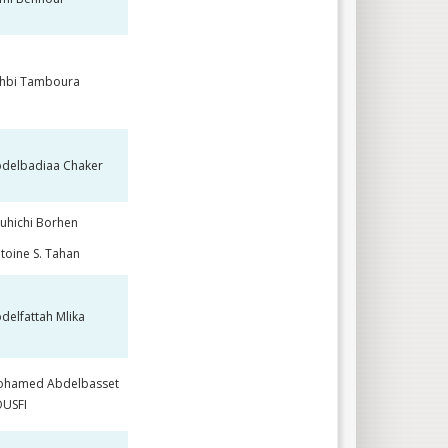
hbi Tamboura
delbadiaa Chaker
uhichi Borhen
toine S. Tahan
delfattah Mlika
hamed Abdelbasset
USFI