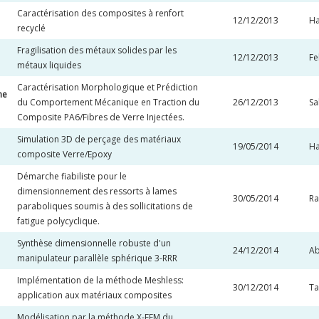
Caractérisation des composites à renfort
12/12/2013
Ha
recyclé
Fragilisation des métaux solides par les
12/12/2013
F
métaux liquides
Caractérisation Morphologique et Prédiction
ne
du Comportement Mécanique en Traction du
26/12/2013
Sa
Composite PA6/Fibres de Verre Injectées.
Simulation 3D de perçage des matériaux
19/05/2014
Ha
composite Verre/Epoxy
Démarche fiabiliste pour le
dimensionnement des ressorts à lames
30/05/2014
Ra
paraboliques soumis à des sollicitations de
fatigue polycyclique.
Synthèse dimensionnelle robuste d'un
24/12/2014
Ab
manipulateur parallèle sphérique 3-RRR
Implémentation de la méthode Meshless:
30/12/2014
Ta
application aux matériaux composites
Modélisation par la méthode X-FEM du