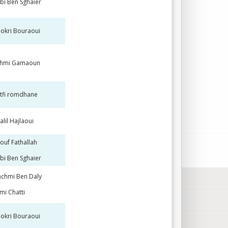
bi Ben Sghaier
okri Bouraoui
ehmi Gamaoun
tfi romdhane
alil Hajlaoui
ouf Fathallah
bi Ben Sghaier
chmi Ben Daly
mi Chatti
okri Bouraoui