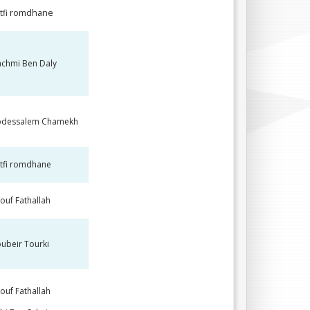
romdhane
tfi
chmi Ben Daly
bdessalem Chamekh
tfi romdhane
ouf Fathallah
ubeir Tourki
ouf Fathallah