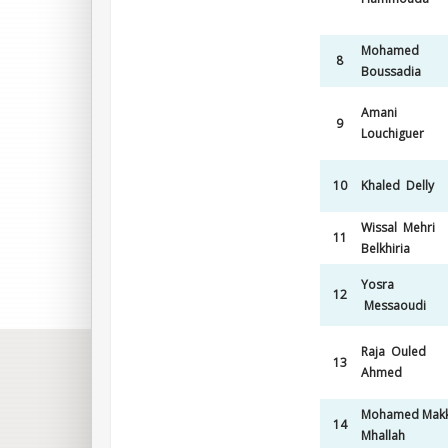
Mohamed
8
Boussadia
Amani
9
Louchiguer
10
Khaled Delly
Wissal Mehri
11
Belkhiria
Yosra
12
Messaoudi
Raja Ouled
13
Ahmed
Mohamed Makk
14
Mhallah