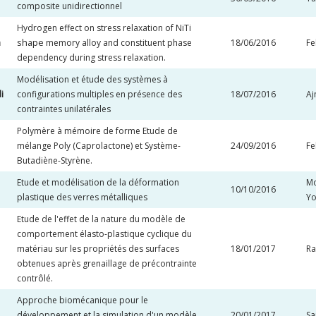
composite unidirectionnel
Hydrogen effect on stress relaxation of NiTi
shape
a
memory alloy and constituent phase
18/06/2016
F
dependency during stress relaxation.
Modélisation et étude des systèmes à
i
configurations multiples en présence des
18/07/2016
Aj
contraintes unilatérales
Polymère à mémoire de forme Etude de
mélange Poly (Caprolactone) et Système-
24/09/2016
F
Butadiène-Styrène.
Etude et modélisation de la déformation
M
10/10/2016
plastique des verres métalliques
Yo
Etude de l'effet de la nature du modèle de
comportement élasto-plastique cyclique du
matériau sur les propriétés des surfaces
18/01/2017
Ra
obtenues après grenaillage de précontrainte
contrôlé.
Approche biomécanique pour le
développement et la simulation d'un modèle
20/01/2017
Sa