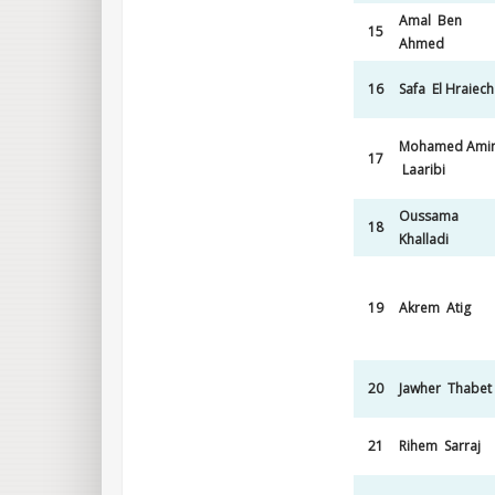
Amal Ben
15
Ahmed
16
Safa El Hraiech
Mohamed Ami
17
Laaribi
Oussama
18
Khalladi
19
Akrem Atig
20
Jawher Thabet
21
Rihem Sarraj