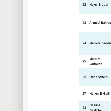
22
Hajer Troudi
23
Ahmed Bahlou
24
Maroua Seddi
Mariem
25
Radouen
26
Emna Attouri
27
Hanen El Golli
Nesrine
28
Gaaliche