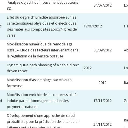
Analyse objectif du mouvement et capteurs
04/07/2012
Lo
3D.
Effet du degré d'humidité absorbée sur les
caractéristiques physiques et diélectriques
i
12/07/2012
Ha
des matériaux composites Epoxy/Fibres de
verre
Modélisation numérique de remodelage
osseux- Etude des facteurs intervenant dans
08/09/2012
A
la régulation de la densité osseuse
Dynamiquue
path planning of a cable direct
2012
Lo
driven robot
Modelisation d'assemblage par vis auto-
2012
Ra
formeuse
Modélisation enrichie de la compressibilité
ni
induite par endommagement dans les
17/11/2012
Zo
polymères naturels
Développement d'une approche de calcul
Ra
probaliliste pour la prédiction de la tenue en
24/11/2012
fatigue-contact des pièces traités