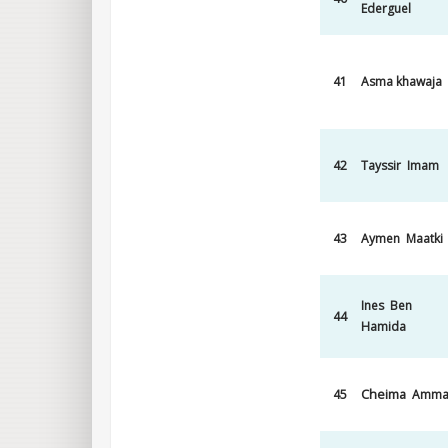
Ederguel
41
Asma khawaja
42
Tayssir Imam
43
Aymen Maatki
Ines Ben
44
Hamida
Cheima
45
Amma