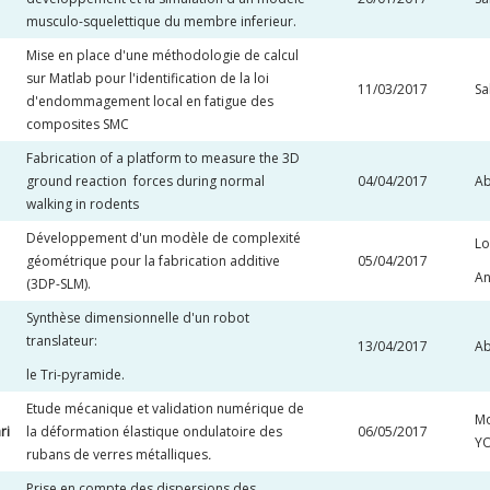
musculo-squelettique du membre inferieur.
Mise en place d'une méthodologie de calcul
sur Matlab pour l'identification de la loi
11/03/2017
Sa
d'endommagement local en fatigue des
composites SMC
Fabrication of a platform to measure the 3D
ground reaction forces during normal
04/04/2017
Ab
walking in rodents
Développement d'un modèle de complexité
Lo
géométrique pour la fabrication additive
05/04/2017
An
(3DP-SLM).
Synthèse dimensionnelle d'un robot
translateur:
13/04/2017
Ab
le Tri-pyramide.
Etude mécanique et validation numérique de
Mo
ri
la déformation élastique ondulatoire des
06/05/2017
YO
rubans de verres métalliques
.
Prise en compte des dispersions des