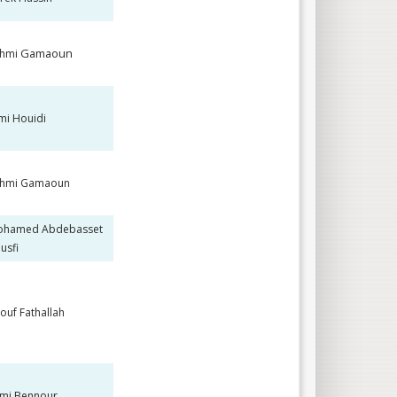
Gamaoun
ehmi
mi Houidi
ehmi Gamaoun
ohamed Abdebasset
usfi
ouf Fathallah
mi Bennour