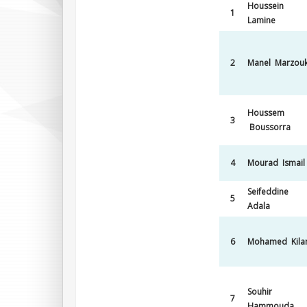
Houssein
1
Lamine
2
Manel Marzouk
Houssem
3
Boussorra
4
Mourad Ismail
Seifeddine
5
Adala
6
Mohamed Kila
Souhir
7
Hammouda